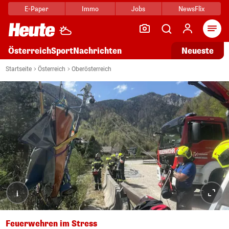
E-Paper
Immo
Jobs
NewsFlix
Arti
Österreich
Sport
Nachrichten
Neueste
Startseite
Österreich
Oberösterreich
i
Feuerwehren im Stress