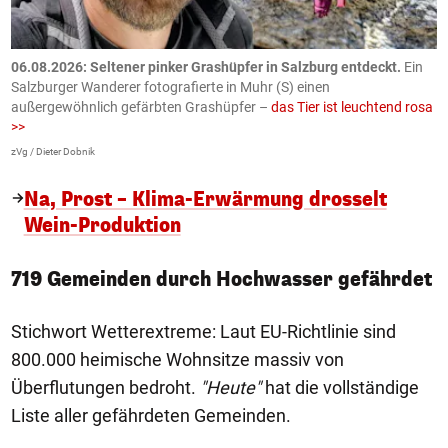
06.08.2026: Seltener pinker Grashüpfer in Salzburg entdeckt.
Ein
0
Salzburger Wanderer fotografierte in Muhr (S) einen
S
außergewöhnlich gefärbten Grashüpfer –
das Tier ist leuchtend rosa
U
>>
AP
zVg / Dieter Dobnik
Na, Prost – Klima-Erwärmung drosselt
Wein-Produktion
719 Gemeinden durch Hochwasser gefährdet
Stichwort Wetterextreme: Laut EU-Richtlinie sind
800.000 heimische Wohnsitze massiv von
Überflutungen bedroht.
"Heute"
hat die vollständige
Liste aller gefährdeten Gemeinden.