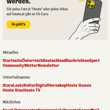
werden.
Für jedes Foto in "Heute" oder jedes Video
auf Heute.at gibt es 50 Euro.
So geht's
Aktuelles
Startseite
Österreich
Deutschland
Nachrichten
Sport
Community
Wetter
Newsletter
Unterhaltsames
Stars
Leute
Kultur
Digital
Horoskop
Heute Games
Heute Kino
Heute TV
Nützliches