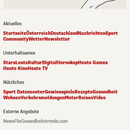
Aktuelles
Startseite
Österreich
Deutschland
Nachrichten
Sport
Community
Wetter
Newsletter
Unterhaltsames
Stars
Leute
Kultur
Digital
Horoskop
Heute Games
Heute Kino
Heute TV
Nützliches
Sport Datencenter
Gewinnspiele
Rezepte
Gesundheit
Wohnen
Verkehrsmeldungen
Motor
Reisen
Video
Externe Angebote
NewsFlix
Gesundheitstrends.com