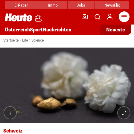
E-Paper
Immo
Jobs
NewsFlix
Arti
Österreich
Sport
Nachrichten
Neueste
Startseite
Life
Science
i
Schweiz