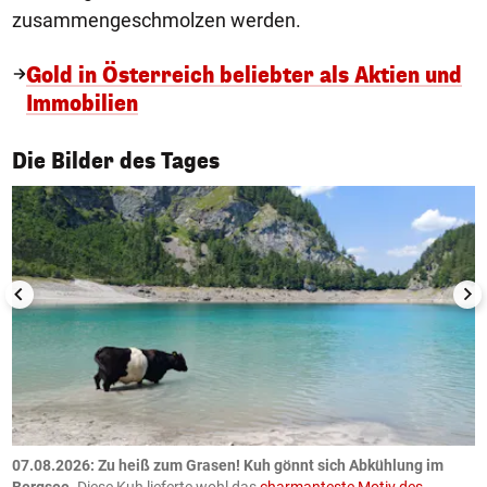
zusammengeschmolzen werden.
Gold in Österreich beliebter als Aktien und
Immobilien
1/50
Die Bilder des Tages
ch
07.08.2026: Zu heiß zum Grasen! Kuh gönnt sich Abkühlung im
0