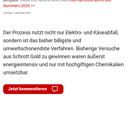
Bergsee.
Diese Kuh lieferte wohl das
charmanteste Motiv des
S
Sommers 2026 >>
a
>
Larissa / Leserreporter
zV
Der Prozess nutzt nicht nur Elektro- und Käseabfall,
sondern ist das bisher billigste und
umweltschonendste Verfahren. Bisherige Versuche
aus Schrott Gold zu gewinnen waren äußerst
energieintensiv und nur mit hochgiftigen Chemikalien
umsetzbar.
Jetzt kommentieren