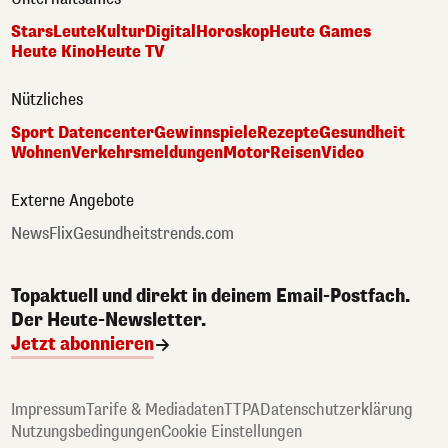
Stars
Leute
Kultur
Digital
Horoskop
Heute Games
Heute Kino
Heute TV
Nützliches
Sport Datencenter
Gewinnspiele
Rezepte
Gesundheit
Wohnen
Verkehrsmeldungen
Motor
Reisen
Video
Externe Angebote
NewsFlix
Gesundheitstrends.com
Topaktuell und direkt in deinem Email-Postfach.
Der Heute-Newsletter.
Jetzt abonnieren
Impressum
Tarife & Mediadaten
TTPA
Datenschutzerklärung
Nutzungsbedingungen
Cookie Einstellungen