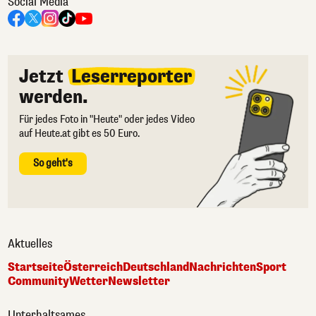
Social Media
Jetzt
Leserreporter
werden.
Für jedes Foto in "Heute" oder jedes Video
auf Heute.at gibt es 50 Euro.
So geht's
Aktuelles
Startseite
Österreich
Deutschland
Nachrichten
Sport
Community
Wetter
Newsletter
Unterhaltsames