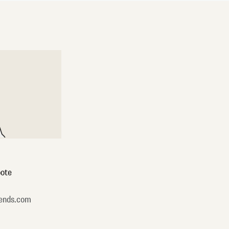
ote
ends.com