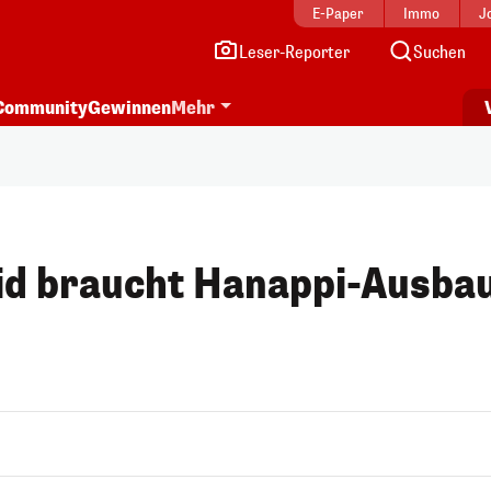
E-Paper
Immo
J
Leser-Reporter
Suchen
Community
Gewinnen
Mehr
id braucht Hanappi-Ausba