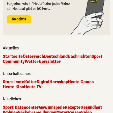
Für jedes Foto in "Heute" oder jedes Video
auf Heute.at gibt es 50 Euro.
So geht's
Aktuelles
Startseite
Österreich
Deutschland
Nachrichten
Sport
Community
Wetter
Newsletter
Unterhaltsames
Stars
Leute
Kultur
Digital
Horoskop
Heute Games
Heute Kino
Heute TV
Nützliches
Sport Datencenter
Gewinnspiele
Rezepte
Gesundheit
Wohnen
Verkehrsmeldungen
Motor
Reisen
Video