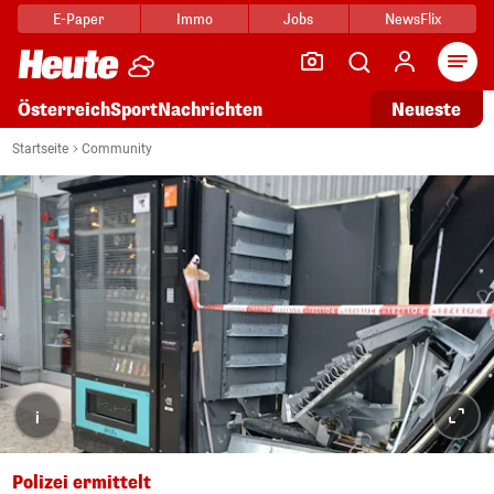
E-Paper
Immo
Jobs
NewsFlix
Arti
Österreich
Sport
Nachrichten
Neueste
Startseite
Community
i
Polizei ermittelt