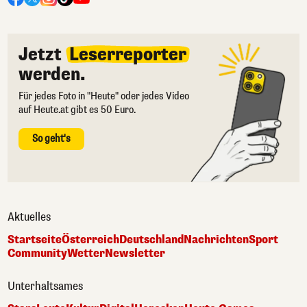
Jetzt
Leserreporter
werden.
Für jedes Foto in "Heute" oder jedes Video
auf Heute.at gibt es 50 Euro.
So geht's
Aktuelles
Startseite
Österreich
Deutschland
Nachrichten
Sport
Community
Wetter
Newsletter
Unterhaltsames