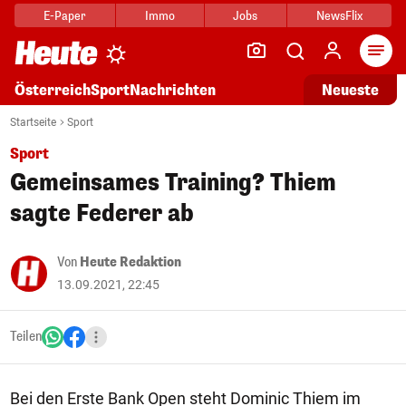
E-Paper
Immo
Jobs
NewsFlix
Arti
Österreich
Sport
Nachrichten
Neueste
Startseite
Sport
Sport
Gemeinsames Training? Thiem
sagte Federer ab
Von
Heute Redaktion
13.09.2021, 22:45
Teilen
Bei den Erste Bank Open steht Dominic Thiem im