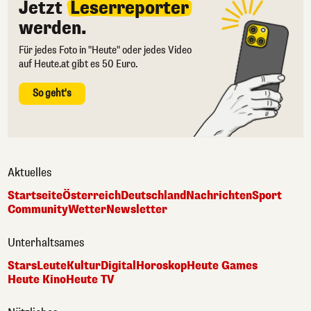
Jetzt
Leserreporter
werden.
Für jedes Foto in "Heute" oder jedes Video
auf Heute.at gibt es 50 Euro.
So geht's
Aktuelles
Startseite
Österreich
Deutschland
Nachrichten
Sport
Community
Wetter
Newsletter
Unterhaltsames
Stars
Leute
Kultur
Digital
Horoskop
Heute Games
Heute Kino
Heute TV