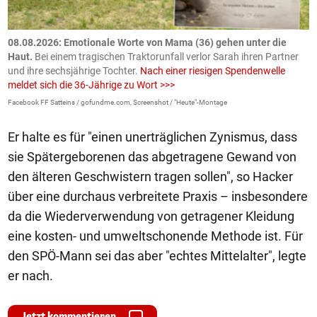
m
08.08.2026: Emotionale Worte von Mama (36) gehen unter die
0
Haut.
Bei einem tragischen Traktorunfall verlor Sarah ihren Partner
B
und ihre sechsjährige Tochter.
Nach einer riesigen Spendenwelle
S
meldet sich die 36-Jährige zu Wort >>>
La
Facebook FF Satteins / gofundme.com, Screenshot / "Heute"-Montage
Er halte es für "einen unerträglichen Zynismus, dass
sie Spätergeborenen das abgetragene Gewand von
den älteren Geschwistern tragen sollen", so Hacker
über eine durchaus verbreitete Praxis – insbesondere
da die Wiederverwendung von getragener Kleidung
eine kosten- und umweltschonende Methode ist. Für
den SPÖ-Mann sei das aber "echtes Mittelalter", legte
er nach.
Jetzt kommentieren