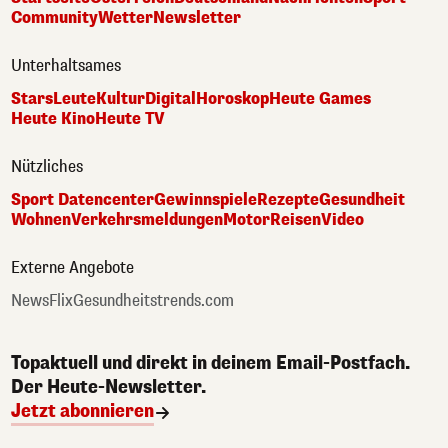
Community
Wetter
Newsletter
Unterhaltsames
Stars
Leute
Kultur
Digital
Horoskop
Heute Games
Heute Kino
Heute TV
Nützliches
Sport Datencenter
Gewinnspiele
Rezepte
Gesundheit
Wohnen
Verkehrsmeldungen
Motor
Reisen
Video
Externe Angebote
NewsFlix
Gesundheitstrends.com
Topaktuell und direkt in deinem Email-Postfach.
Der Heute-Newsletter.
Jetzt abonnieren