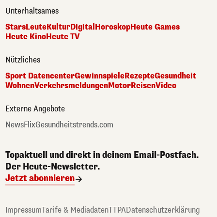
Unterhaltsames
Stars
Leute
Kultur
Digital
Horoskop
Heute Games
Heute Kino
Heute TV
Nützliches
Sport Datencenter
Gewinnspiele
Rezepte
Gesundheit
Wohnen
Verkehrsmeldungen
Motor
Reisen
Video
Externe Angebote
NewsFlix
Gesundheitstrends.com
Topaktuell und direkt in deinem Email-Postfach.
Der Heute-Newsletter.
Jetzt abonnieren
Impressum
Tarife & Mediadaten
TTPA
Datenschutzerklärung