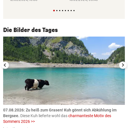
1/50
Die Bilder des Tages
ch
07.08.2026: Zu heiß zum Grasen! Kuh gönnt sich Abkühlung im
0
Bergsee.
Diese Kuh lieferte wohl das
charmanteste Motiv des
S
Sommers 2026 >>
a
>