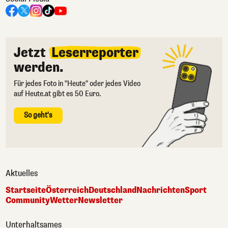
Jetzt
Leserreporter
werden.
Für jedes Foto in "Heute" oder jedes Video
auf Heute.at gibt es 50 Euro.
So geht's
Aktuelles
Startseite
Österreich
Deutschland
Nachrichten
Sport
Community
Wetter
Newsletter
Unterhaltsames