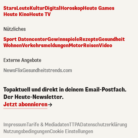
Stars
Leute
Kultur
Digital
Horoskop
Heute Games
Heute Kino
Heute TV
Nützliches
Sport Datencenter
Gewinnspiele
Rezepte
Gesundheit
Wohnen
Verkehrsmeldungen
Motor
Reisen
Video
Externe Angebote
NewsFlix
Gesundheitstrends.com
Topaktuell und direkt in deinem Email-Postfach.
Der Heute-Newsletter.
Jetzt abonnieren
Impressum
Tarife & Mediadaten
TTPA
Datenschutzerklärung
Nutzungsbedingungen
Cookie Einstellungen