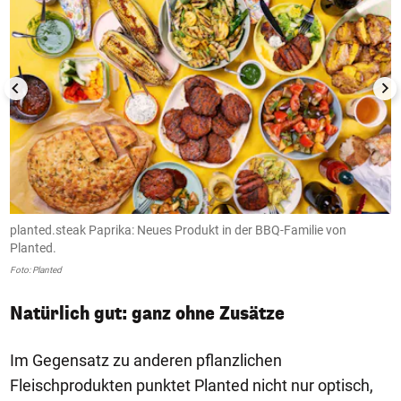
planted.steak Paprika: Neues Produkt in der BBQ-Familie von
N
Planted.
Fo
Foto: Planted
Natürlich gut: ganz ohne Zusätze
Im Gegensatz zu anderen pflanzlichen
Fleischprodukten punktet Planted nicht nur optisch,