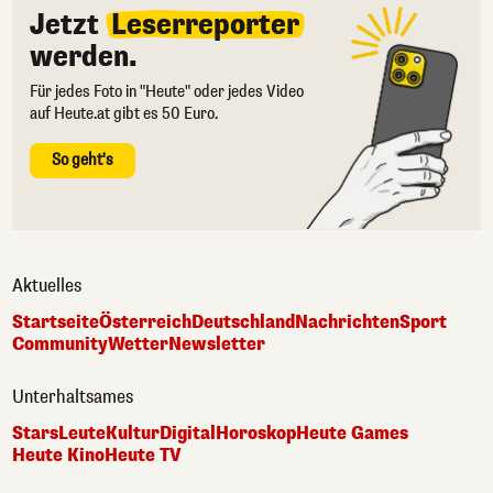
Jetzt
Leserreporter
werden.
Für jedes Foto in "Heute" oder jedes Video
auf Heute.at gibt es 50 Euro.
So geht's
Aktuelles
Startseite
Österreich
Deutschland
Nachrichten
Sport
Community
Wetter
Newsletter
Unterhaltsames
Stars
Leute
Kultur
Digital
Horoskop
Heute Games
Heute Kino
Heute TV