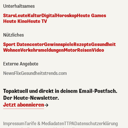
Unterhaltsames
Stars
Leute
Kultur
Digital
Horoskop
Heute Games
Heute Kino
Heute TV
Nützliches
Sport Datencenter
Gewinnspiele
Rezepte
Gesundheit
Wohnen
Verkehrsmeldungen
Motor
Reisen
Video
Externe Angebote
NewsFlix
Gesundheitstrends.com
Topaktuell und direkt in deinem Email-Postfach.
Der Heute-Newsletter.
Jetzt abonnieren
Impressum
Tarife & Mediadaten
TTPA
Datenschutzerklärung