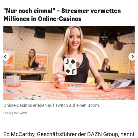
"Nur noch einmal" – Streamer verwetten
1/5
Millionen in Online-Casinos
Online-Casinos erleben auf Twitch auf einen Boom.
S
LeoVegas/Twitch
Tw
Ed McCarthy, Geschäftsführer der DAZN Group, nennt