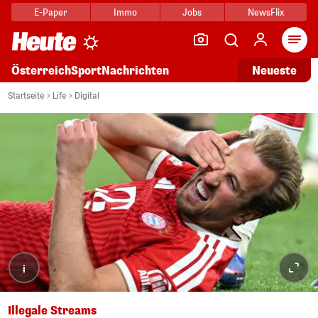
E-Paper
Immo
Jobs
NewsFlix
Arti
Österreich
Sport
Nachrichten
Neueste
Startseite
Life
Digital
i
Illegale Streams