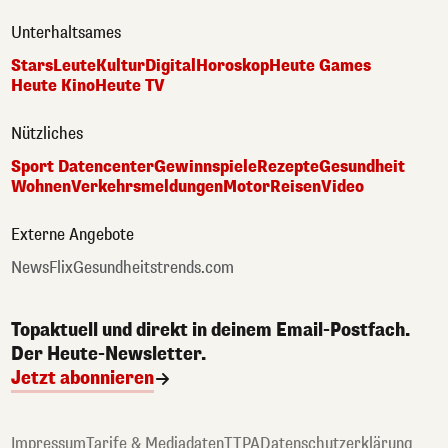
Unterhaltsames
Stars
Leute
Kultur
Digital
Horoskop
Heute Games
Heute Kino
Heute TV
Nützliches
Sport Datencenter
Gewinnspiele
Rezepte
Gesundheit
Wohnen
Verkehrsmeldungen
Motor
Reisen
Video
Externe Angebote
NewsFlix
Gesundheitstrends.com
Topaktuell und direkt in deinem Email-Postfach.
Der Heute-Newsletter.
Jetzt abonnieren
Impressum
Tarife & Mediadaten
TTPA
Datenschutzerklärung