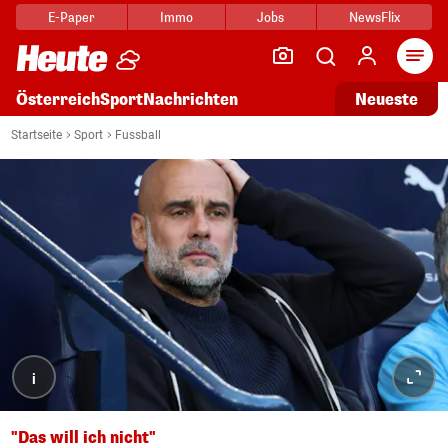
E-Paper
Immo
Jobs
NewsFlix
Arti
Österreich
Sport
Nachrichten
Neueste
Startseite
Sport
Fussball
i
"Das will ich nicht"