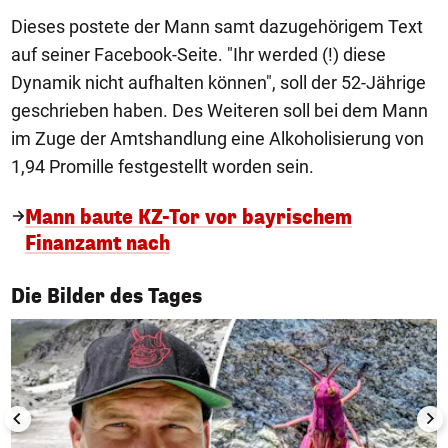
Dieses postete der Mann samt dazugehörigem Text
auf seiner Facebook-Seite. "Ihr werded (!) diese
Dynamik nicht aufhalten können", soll der 52-Jährige
geschrieben haben. Des Weiteren soll bei dem Mann
im Zuge der Amtshandlung eine Alkoholisierung von
1,94 Promille festgestellt worden sein.
Mann baute KZ-Tor vor bayrischem
Finanzamt nach
1/50
Die Bilder des Tages