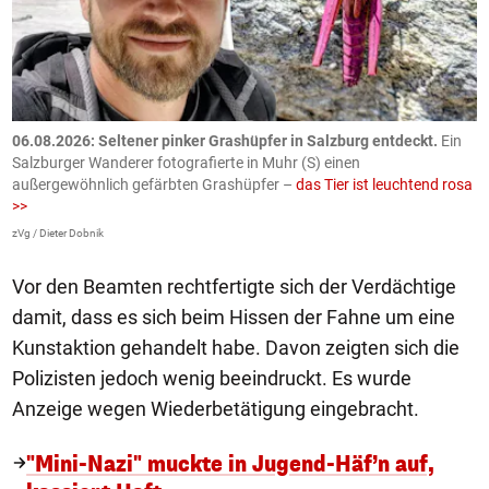
06.08.2026: Seltener pinker Grashüpfer in Salzburg entdeckt.
Ein
0
Salzburger Wanderer fotografierte in Muhr (S) einen
S
außergewöhnlich gefärbten Grashüpfer –
das Tier ist leuchtend rosa
U
>>
AP
zVg / Dieter Dobnik
Vor den Beamten rechtfertigte sich der Verdächtige
damit, dass es sich beim Hissen der Fahne um eine
Kunstaktion gehandelt habe. Davon zeigten sich die
Polizisten jedoch wenig beeindruckt. Es wurde
Anzeige wegen Wiederbetätigung eingebracht.
"Mini-Nazi" muckte in Jugend-Häf’n auf,