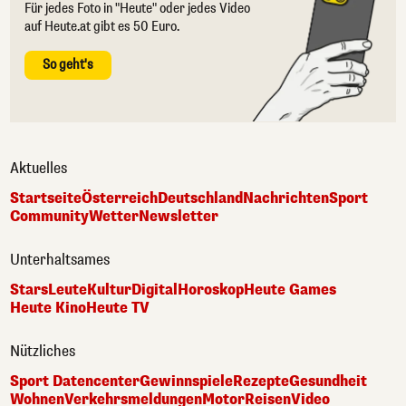
Für jedes Foto in "Heute" oder jedes Video
auf Heute.at gibt es 50 Euro.
So geht's
Aktuelles
Startseite
Österreich
Deutschland
Nachrichten
Sport
Community
Wetter
Newsletter
Unterhaltsames
Stars
Leute
Kultur
Digital
Horoskop
Heute Games
Heute Kino
Heute TV
Nützliches
Sport Datencenter
Gewinnspiele
Rezepte
Gesundheit
Wohnen
Verkehrsmeldungen
Motor
Reisen
Video