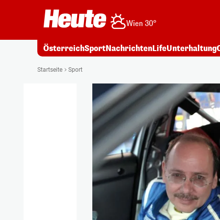
Wien 30°
Österreich
Sport
Nachrichten
Life
Unterhaltung
Startseite
Sport