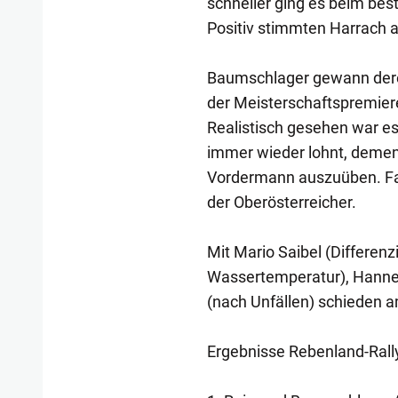
schneller ging es beim best
Positiv stimmten Harrach 
Baumschlager gewann dere
der Meisterschaftspremiere
Realistisch gesehen war es
immer wieder lohnt, demen
Vordermann auszuüben. Fah
der Oberösterreicher.
Mit Mario Saibel (Differen
Wassertemperatur), Hanne
(nach Unfällen) schieden 
Ergebnisse Rebenland-Rall