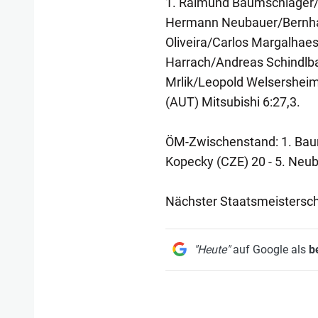
1. Raimund Baumschlager/T
Hermann Neubauer/Bernhard 
Oliveira/Carlos Margalhaes
Harrach/Andreas Schindlbac
Mrlik/Leopold Welsersheimb
(AUT) Mitsubishi 6:27,3.
ÖM-Zwischenstand: 1. Baums
Kopecky (CZE) 20 - 5. Neub
Nächster Staatsmeisterschaf
"Heute"
auf Google als
b