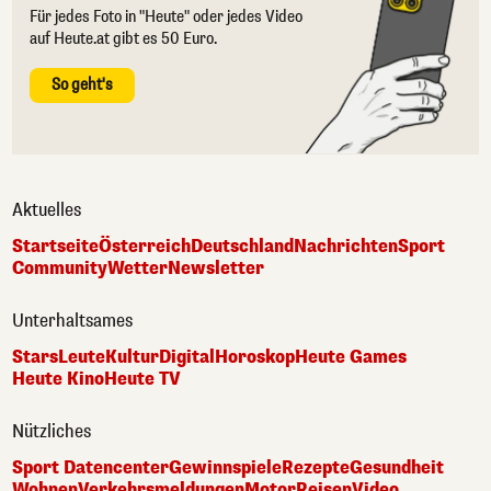
Für jedes Foto in "Heute" oder jedes Video
auf Heute.at gibt es 50 Euro.
So geht's
Aktuelles
Startseite
Österreich
Deutschland
Nachrichten
Sport
Community
Wetter
Newsletter
Unterhaltsames
Stars
Leute
Kultur
Digital
Horoskop
Heute Games
Heute Kino
Heute TV
Nützliches
Sport Datencenter
Gewinnspiele
Rezepte
Gesundheit
Wohnen
Verkehrsmeldungen
Motor
Reisen
Video