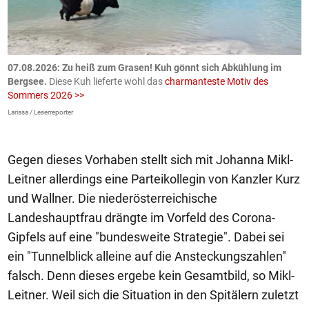
ch
07.08.2026: Zu heiß zum Grasen! Kuh gönnt sich Abkühlung im
0
Bergsee.
Diese Kuh lieferte wohl das
charmanteste Motiv des
S
Sommers 2026 >>
a
>
Larissa / Leserreporter
zV
Gegen dieses Vorhaben stellt sich mit Johanna Mikl-
Leitner allerdings eine Parteikollegin von Kanzler Kurz
und Wallner. Die niederösterreichische
Landeshauptfrau drängte im Vorfeld des Corona-
Gipfels auf eine "bundesweite Strategie". Dabei sei
ein "Tunnelblick alleine auf die Ansteckungszahlen"
falsch. Denn dieses ergebe kein Gesamtbild, so Mikl-
Leitner. Weil sich die Situation in den Spitälern zuletzt