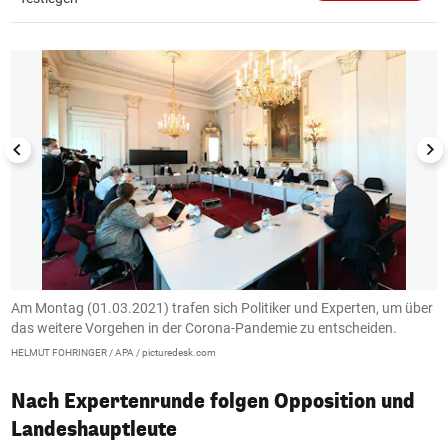
1/10
Am Montag (01.03.2021) trafen sich Politiker und Experten, um über
A
das weitere Vorgehen in der Corona-Pandemie zu entscheiden.
d
HELMUT FOHRINGER / APA / picturedesk.com
To
Nach Expertenrunde folgen Opposition und
Landeshauptleute