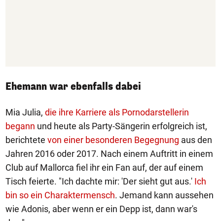
Ehemann war ebenfalls dabei
Mia Julia,
die ihre Karriere als Pornodarstellerin
begann
und heute als Party-Sängerin erfolgreich ist,
berichtete
von einer besonderen Begegnung
aus den
Jahren 2016 oder 2017. Nach einem Auftritt in einem
Club auf Mallorca fiel ihr ein Fan auf, der auf einem
Tisch feierte. "Ich dachte mir: 'Der sieht gut aus.'
Ich
bin so ein Charaktermensch
. Jemand kann aussehen
wie Adonis, aber wenn er ein Depp ist, dann war's