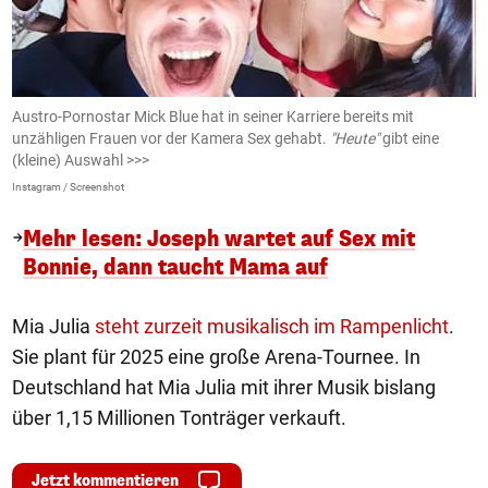
Austro-Pornostar Mick Blue hat in seiner Karriere bereits mit
D
unzähligen Frauen vor der Kamera Sex gehabt.
"Heute"
gibt eine
u
(kleine) Auswahl >>>
AJ
Instagram / Screenshot
Mehr lesen: Joseph wartet auf Sex mit
Bonnie, dann taucht Mama auf
Mia Julia
steht zurzeit musikalisch im Rampenlicht
.
Sie plant für 2025 eine große Arena-Tournee. In
Deutschland hat Mia Julia mit ihrer Musik bislang
über 1,15 Millionen Tonträger verkauft.
Jetzt kommentieren