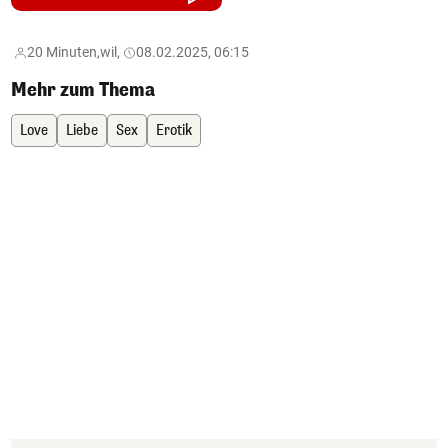
20 Minuten,
wil,
08.02.2025, 06:15
Mehr zum Thema
Love
Liebe
Sex
Erotik