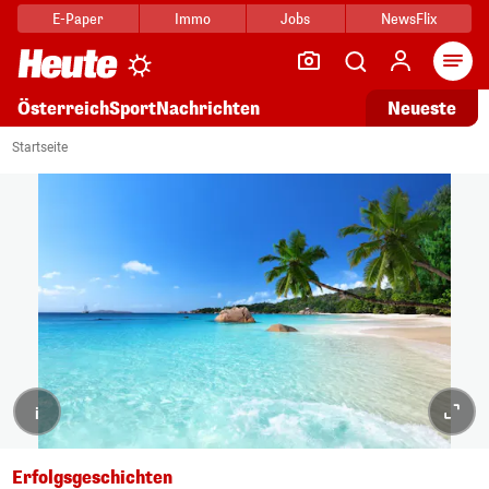
E-Paper
Immo
Jobs
NewsFlix
Arti
Österreich
Sport
Nachrichten
Neueste
Startseite
i
Erfolgsgeschichten