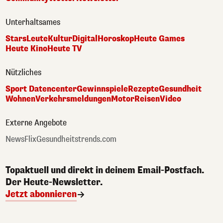
Unterhaltsames
Stars
Leute
Kultur
Digital
Horoskop
Heute Games
Heute Kino
Heute TV
Nützliches
Sport Datencenter
Gewinnspiele
Rezepte
Gesundheit
Wohnen
Verkehrsmeldungen
Motor
Reisen
Video
Externe Angebote
NewsFlix
Gesundheitstrends.com
Topaktuell und direkt in deinem Email-Postfach.
Der Heute-Newsletter.
Jetzt abonnieren