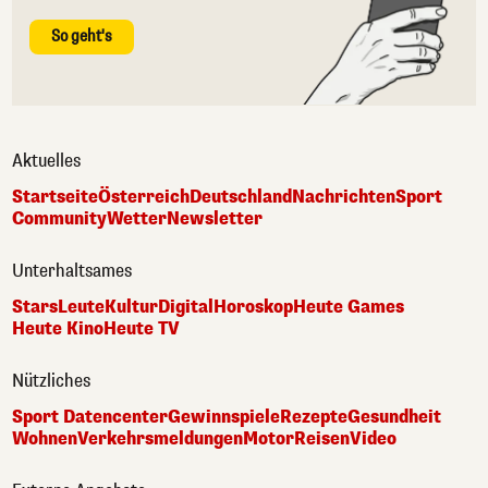
So geht's
Aktuelles
Startseite
Österreich
Deutschland
Nachrichten
Sport
Community
Wetter
Newsletter
Unterhaltsames
Stars
Leute
Kultur
Digital
Horoskop
Heute Games
Heute Kino
Heute TV
Nützliches
Sport Datencenter
Gewinnspiele
Rezepte
Gesundheit
Wohnen
Verkehrsmeldungen
Motor
Reisen
Video