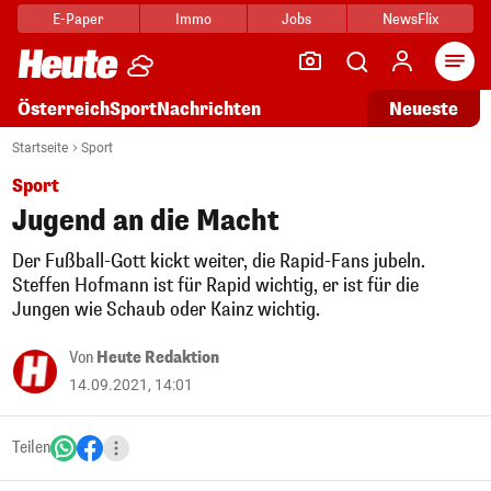
E-Paper
Immo
Jobs
NewsFlix
Arti
Österreich
Sport
Nachrichten
Neueste
Startseite
Sport
Sport
Jugend an die Macht
Der Fußball-Gott kickt weiter, die Rapid-Fans jubeln.
Steffen Hofmann ist für Rapid wichtig, er ist für die
Jungen wie Schaub oder Kainz wichtig.
Von
Heute Redaktion
14.09.2021, 14:01
Teilen