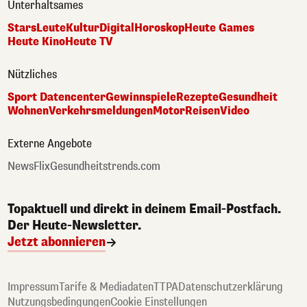
Unterhaltsames
Stars
Leute
Kultur
Digital
Horoskop
Heute Games
Heute Kino
Heute TV
Nützliches
Sport Datencenter
Gewinnspiele
Rezepte
Gesundheit
Wohnen
Verkehrsmeldungen
Motor
Reisen
Video
Externe Angebote
NewsFlix
Gesundheitstrends.com
Topaktuell und direkt in deinem Email-Postfach.
Der Heute-Newsletter.
Jetzt abonnieren
Impressum
Tarife & Mediadaten
TTPA
Datenschutzerklärung
Nutzungsbedingungen
Cookie Einstellungen