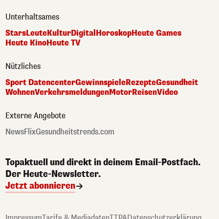
Unterhaltsames
Stars
Leute
Kultur
Digital
Horoskop
Heute Games
Heute Kino
Heute TV
Nützliches
Sport Datencenter
Gewinnspiele
Rezepte
Gesundheit
Wohnen
Verkehrsmeldungen
Motor
Reisen
Video
Externe Angebote
NewsFlix
Gesundheitstrends.com
Topaktuell und direkt in deinem Email-Postfach.
Der Heute-Newsletter.
Jetzt abonnieren
Impressum
Tarife & Mediadaten
TTPA
Datenschutzerklärung