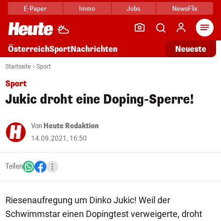
E-Paper
Immo
Jobs
NewsFlix
Arti
Österreich
Sport
Nachrichten
Neueste
Startseite
Sport
Sport
Jukic droht eine Doping-Sperre!
Von
Heute Redaktion
14.09.2021, 16:50
Teilen
Riesenaufregung um Dinko Jukic! Weil der
Schwimmstar einen Dopingtest verweigerte, droht