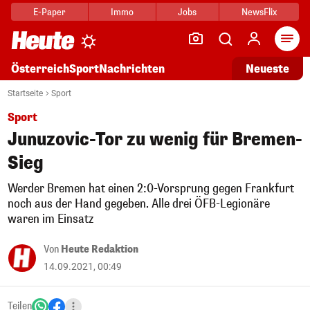
E-Paper
Immo
Jobs
NewsFlix
Arti
Österreich
Sport
Nachrichten
Neueste
Startseite
Sport
Sport
Junuzovic-Tor zu wenig für Bremen-
Sieg
Werder Bremen hat einen 2:0-Vorsprung gegen Frankfurt
noch aus der Hand gegeben. Alle drei ÖFB-Legionäre
waren im Einsatz
Von
Heute Redaktion
14.09.2021, 00:49
Teilen