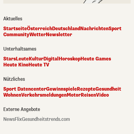
Aktuelles
Startseite
Österreich
Deutschland
Nachrichten
Sport
Community
Wetter
Newsletter
Unterhaltsames
Stars
Leute
Kultur
Digital
Horoskop
Heute Games
Heute Kino
Heute TV
Nützliches
Sport Datencenter
Gewinnspiele
Rezepte
Gesundheit
Wohnen
Verkehrsmeldungen
Motor
Reisen
Video
Externe Angebote
NewsFlix
Gesundheitstrends.com