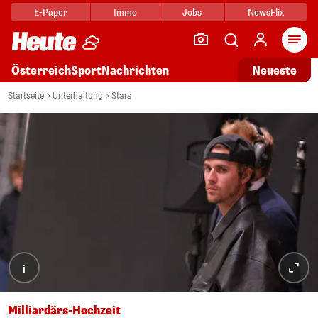
E-Paper
Immo
Jobs
NewsFlix
Arti
Österreich
Sport
Nachrichten
Neueste
Startseite
Unterhaltung
Stars
i
Milliardärs-Hochzeit