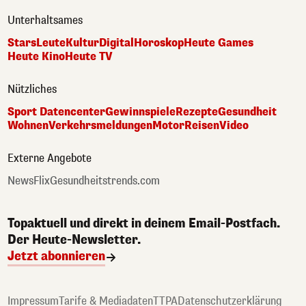
Unterhaltsames
Stars
Leute
Kultur
Digital
Horoskop
Heute Games
Heute Kino
Heute TV
Nützliches
Sport Datencenter
Gewinnspiele
Rezepte
Gesundheit
Wohnen
Verkehrsmeldungen
Motor
Reisen
Video
Externe Angebote
NewsFlix
Gesundheitstrends.com
Topaktuell und direkt in deinem Email-Postfach.
Der Heute-Newsletter.
Jetzt abonnieren
Impressum
Tarife & Mediadaten
TTPA
Datenschutzerklärung