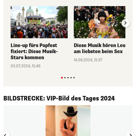
Line-up fürs Popfest
Diese Musik hören Leute
fixiert: Diese Musik-
am liebsten beim Sex
Stars kommen
14.06.2024, 12:37
03.07.2024, 15:46
1/50
BILDSTRECKE: VIP-Bild des Tages 2024