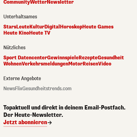
Community
Wetter
Newsletter
Unterhaltsames
Stars
Leute
Kultur
Digital
Horoskop
Heute Games
Heute Kino
Heute TV
Nützliches
Sport Datencenter
Gewinnspiele
Rezepte
Gesundheit
Wohnen
Verkehrsmeldungen
Motor
Reisen
Video
Externe Angebote
NewsFlix
Gesundheitstrends.com
Topaktuell und direkt in deinem Email-Postfach.
Der Heute-Newsletter.
Jetzt abonnieren