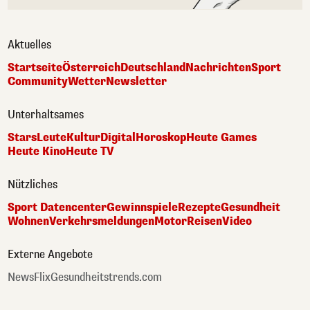
Aktuelles
Startseite
Österreich
Deutschland
Nachrichten
Sport
Community
Wetter
Newsletter
Unterhaltsames
Stars
Leute
Kultur
Digital
Horoskop
Heute Games
Heute Kino
Heute TV
Nützliches
Sport Datencenter
Gewinnspiele
Rezepte
Gesundheit
Wohnen
Verkehrsmeldungen
Motor
Reisen
Video
Externe Angebote
NewsFlix
Gesundheitstrends.com