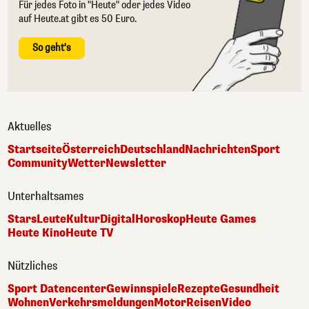
Für jedes Foto in "Heute" oder jedes Video
auf Heute.at gibt es 50 Euro.
So geht's
Aktuelles
Startseite
Österreich
Deutschland
Nachrichten
Sport
Community
Wetter
Newsletter
Unterhaltsames
Stars
Leute
Kultur
Digital
Horoskop
Heute Games
Heute Kino
Heute TV
Nützliches
Sport Datencenter
Gewinnspiele
Rezepte
Gesundheit
Wohnen
Verkehrsmeldungen
Motor
Reisen
Video