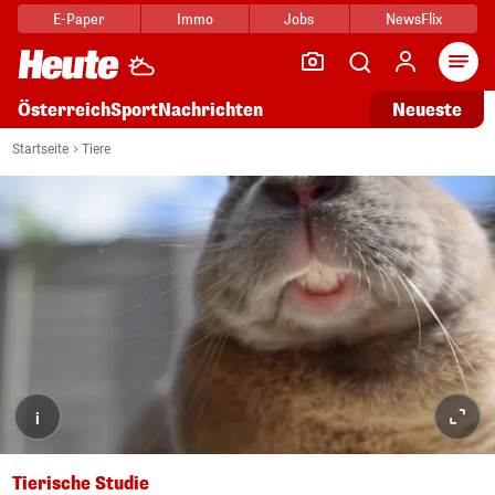
E-Paper
Immo
Jobs
NewsFlix
Arti
Österreich
Sport
Nachrichten
Neueste
Startseite
Tiere
i
Tierische Studie