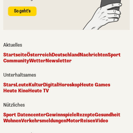
So geht's
Aktuelles
Startseite
Österreich
Deutschland
Nachrichten
Sport
Community
Wetter
Newsletter
Unterhaltsames
Stars
Leute
Kultur
Digital
Horoskop
Heute Games
Heute Kino
Heute TV
Nützliches
Sport Datencenter
Gewinnspiele
Rezepte
Gesundheit
Wohnen
Verkehrsmeldungen
Motor
Reisen
Video