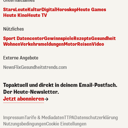
Unterhaltsames
Stars
Leute
Kultur
Digital
Horoskop
Heute Games
Heute Kino
Heute TV
Nützliches
Sport Datencenter
Gewinnspiele
Rezepte
Gesundheit
Wohnen
Verkehrsmeldungen
Motor
Reisen
Video
Externe Angebote
NewsFlix
Gesundheitstrends.com
Topaktuell und direkt in deinem Email-Postfach.
Der Heute-Newsletter.
Jetzt abonnieren
Impressum
Tarife & Mediadaten
TTPA
Datenschutzerklärung
Nutzungsbedingungen
Cookie Einstellungen