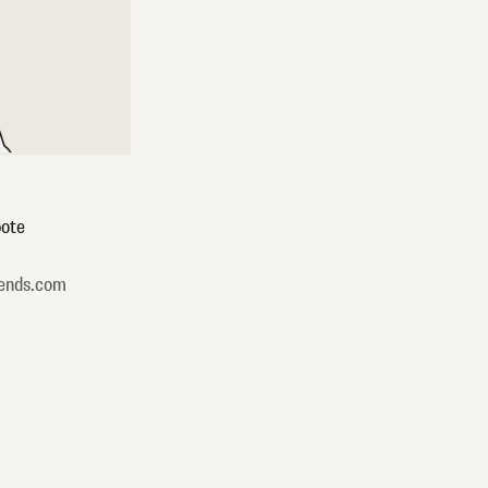
ote
ends.com