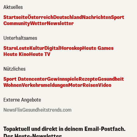
Aktuelles
Startseite
Österreich
Deutschland
Nachrichten
Sport
Community
Wetter
Newsletter
Unterhaltsames
Stars
Leute
Kultur
Digital
Horoskop
Heute Games
Heute Kino
Heute TV
Nützliches
Sport Datencenter
Gewinnspiele
Rezepte
Gesundheit
Wohnen
Verkehrsmeldungen
Motor
Reisen
Video
Externe Angebote
NewsFlix
Gesundheitstrends.com
Topaktuell und direkt in deinem Email-Postfach.
Der Heute-Newsletter.