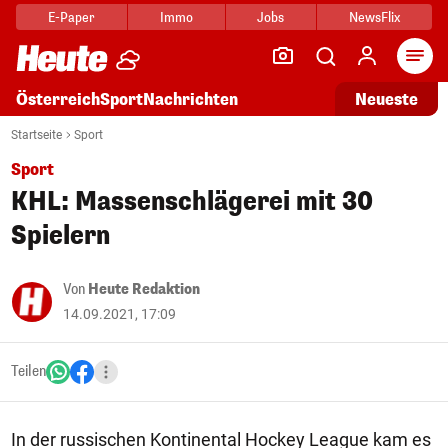
E-Paper
Immo
Jobs
NewsFlix
Arti
Österreich
Sport
Nachrichten
Neueste
Startseite
Sport
Sport
KHL: Massenschlägerei mit 30
Spielern
Von
Heute Redaktion
14.09.2021, 17:09
Teilen
In der russischen Kontinental Hockey League kam es