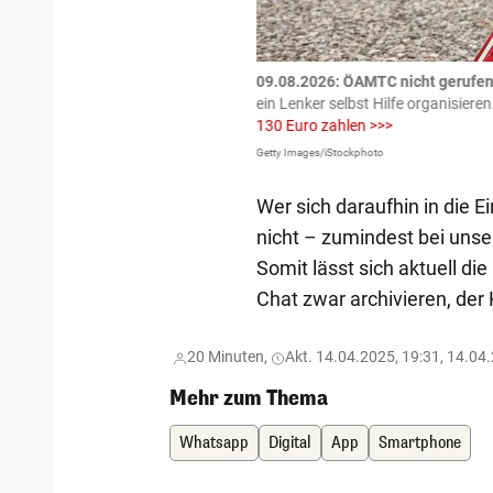
tzte.
Zu einem tragischen
09.08.2026: ÖAMTC nicht gerufen 
igen gekommen.
Bei einem Frontal-
ein Lenker selbst Hilfe organisieren
130 Euro zahlen >>>
Getty Images/iStockphoto
Wer sich daraufhin in die E
nicht – zumindest bei unse
Somit lässt sich aktuell di
Chat zwar archivieren, der
20 Minuten,
Akt. 14.04.2025, 19:31, 14.04
Mehr zum Thema
Whatsapp
Digital
App
Smartphone