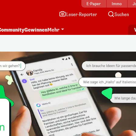
E-Paper
Immo
J
Leser-Reporter
Suchen
Community
Gewinnen
Mehr