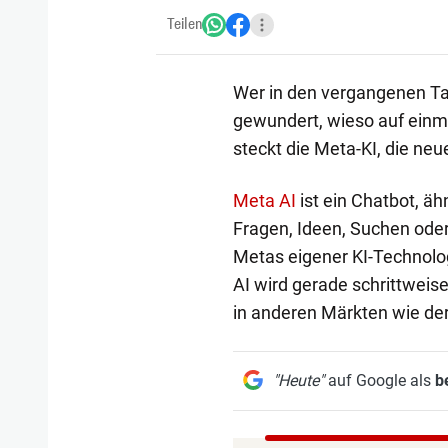
Teilen
Wer in den vergangenen T
gewundert, wieso auf einmal
steckt die Meta-KI, die neu
Meta AI
ist ein Chatbot, äh
Fragen, Ideen, Suchen oder 
Metas eigener KI-Technolo
AI wird gerade schrittweise
in anderen Märkten wie der
"Heute"
auf Google als
b