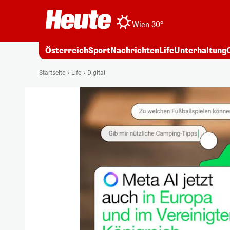
Wien 30°
Österreich
Sport
Nachrichten
Life
Unterhaltung
Startseite
Life
Digital