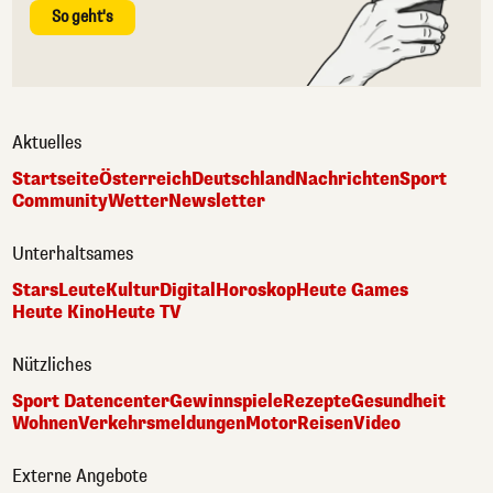
So geht's
Aktuelles
Startseite
Österreich
Deutschland
Nachrichten
Sport
Community
Wetter
Newsletter
Unterhaltsames
Stars
Leute
Kultur
Digital
Horoskop
Heute Games
Heute Kino
Heute TV
Nützliches
Sport Datencenter
Gewinnspiele
Rezepte
Gesundheit
Wohnen
Verkehrsmeldungen
Motor
Reisen
Video
Externe Angebote