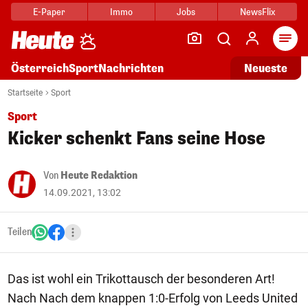
E-Paper
Immo
Jobs
NewsFlix
Arti
Österreich
Sport
Nachrichten
Neueste
Startseite
Sport
Sport
Kicker schenkt Fans seine Hose
Von
Heute Redaktion
14.09.2021, 13:02
Teilen
Das ist wohl ein Trikottausch der besonderen Art!
Nach Nach dem knappen 1:0-Erfolg von Leeds United