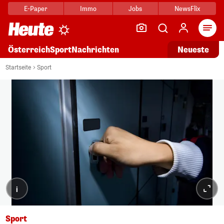
E-Paper
Immo
Jobs
NewsFlix
Arti
Österreich
Sport
Nachrichten
Neueste
Startseite
Sport
i
Sport