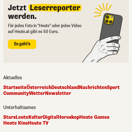
Jetzt
Leserreporter
werden.
Für jedes Foto in "Heute" oder jedes Video
auf Heute.at gibt es 50 Euro.
So geht's
Aktuelles
Startseite
Österreich
Deutschland
Nachrichten
Sport
Community
Wetter
Newsletter
Unterhaltsames
Stars
Leute
Kultur
Digital
Horoskop
Heute Games
Heute Kino
Heute TV