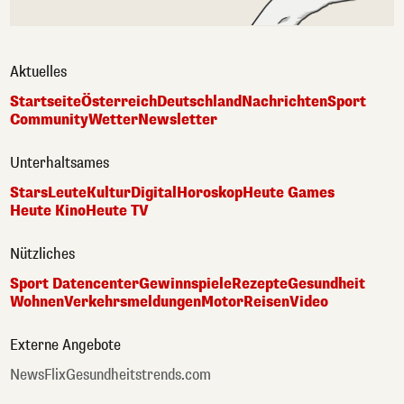
Aktuelles
Startseite
Österreich
Deutschland
Nachrichten
Sport
Community
Wetter
Newsletter
Unterhaltsames
Stars
Leute
Kultur
Digital
Horoskop
Heute Games
Heute Kino
Heute TV
Nützliches
Sport Datencenter
Gewinnspiele
Rezepte
Gesundheit
Wohnen
Verkehrsmeldungen
Motor
Reisen
Video
Externe Angebote
NewsFlix
Gesundheitstrends.com