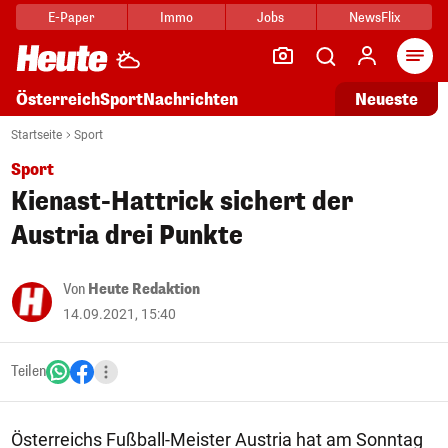
E-Paper
Immo
Jobs
NewsFlix
Arti
Österreich
Sport
Nachrichten
Neueste
Startseite
Sport
Sport
Kienast-Hattrick sichert der
Austria drei Punkte
Von
Heute Redaktion
14.09.2021, 15:40
Teilen
Österreichs Fußball-Meister Austria hat am Sonntag