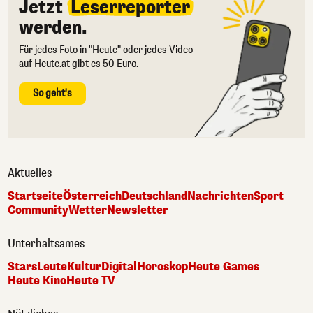
Jetzt
Leserreporter
werden.
Für jedes Foto in "Heute" oder jedes Video
auf Heute.at gibt es 50 Euro.
So geht's
Aktuelles
Startseite
Österreich
Deutschland
Nachrichten
Sport
Community
Wetter
Newsletter
Unterhaltsames
Stars
Leute
Kultur
Digital
Horoskop
Heute Games
Heute Kino
Heute TV