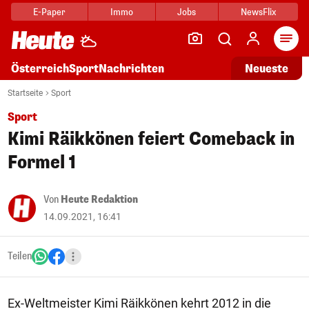
E-Paper
Immo
Jobs
NewsFlix
Arti
Österreich
Sport
Nachrichten
Neueste
Startseite
Sport
Sport
Kimi Räikkönen feiert Comeback in
Formel 1
Von
Heute Redaktion
14.09.2021, 16:41
Teilen
Ex-Weltmeister Kimi Räikkönen kehrt 2012 in die