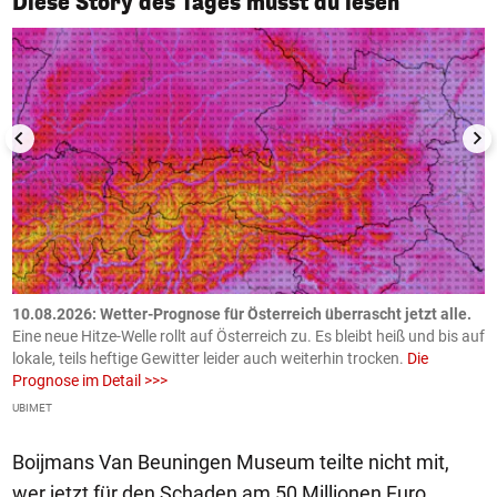
Diese Story des Tages musst du lesen
10.08.2026: Wetter-Prognose für Österreich überrascht jetzt alle.
0
e
Eine neue Hitze-Welle rollt auf Österreich zu. Es bleibt heiß und bis auf
z
h
lokale, teils heftige Gewitter leider auch weiterhin trocken.
Die
o
Prognose im Detail >>>
m
UBIMET
Ge
Boijmans Van Beuningen Museum teilte nicht mit,
wer jetzt für den Schaden am 50 Millionen Euro