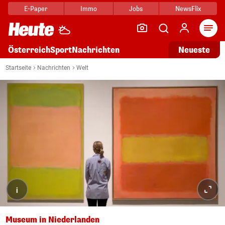
E-Paper
Immo
Jobs
NewsFlix
Arti
Österreich
Sport
Nachrichten
Neueste
Startseite
Nachrichten
Welt
i
Museum in Niederlanden