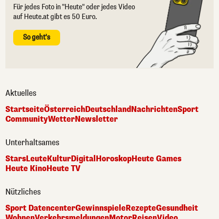
Für jedes Foto in "Heute" oder jedes Video
auf Heute.at gibt es 50 Euro.
So geht's
Aktuelles
Startseite
Österreich
Deutschland
Nachrichten
Sport
Community
Wetter
Newsletter
Unterhaltsames
Stars
Leute
Kultur
Digital
Horoskop
Heute Games
Heute Kino
Heute TV
Nützliches
Sport Datencenter
Gewinnspiele
Rezepte
Gesundheit
Wohnen
Verkehrsmeldungen
Motor
Reisen
Video