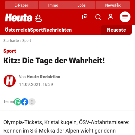
E-Paper
Immo
Jobs
NewsFlix
Arti
Österreich
Sport
Nachrichten
Neueste
Startseite
Sport
Sport
Kitz: Die Tage der Wahrheit!
Von
Heute Redaktion
14.09.2021, 16:39
Teilen
Olympia-Tickets, Kristallkugeln, ÖSV-Abfahrtsmisere:
Rennen im Ski-Mekka der Alpen wichtiger denn