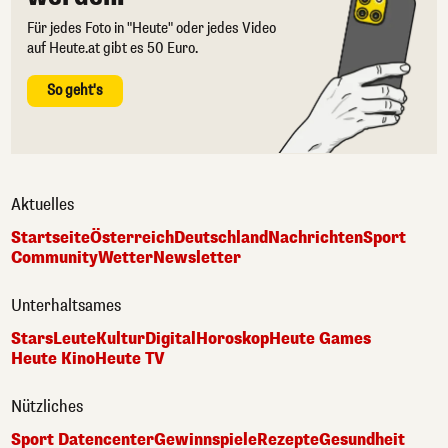
Für jedes Foto in "Heute" oder jedes Video
auf Heute.at gibt es 50 Euro.
So geht's
Aktuelles
Startseite
Österreich
Deutschland
Nachrichten
Sport
Community
Wetter
Newsletter
Unterhaltsames
Stars
Leute
Kultur
Digital
Horoskop
Heute Games
Heute Kino
Heute TV
Nützliches
Sport Datencenter
Gewinnspiele
Rezepte
Gesundheit