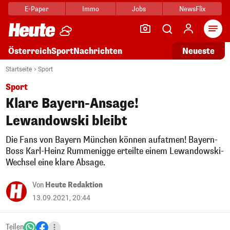
E-Paper
Immo
Jobs
NewsFlix
Arti
Österreich
Sport
Nachrichten
Neueste
Startseite
Sport
Sport
Klare Bayern-Ansage!
Lewandowski bleibt
Die Fans von Bayern München können aufatmen! Bayern-
Boss Karl-Heinz Rummenigge erteilte einem Lewandowski-
Wechsel eine klare Absage.
Von
Heute Redaktion
13.09.2021, 20:44
Teilen