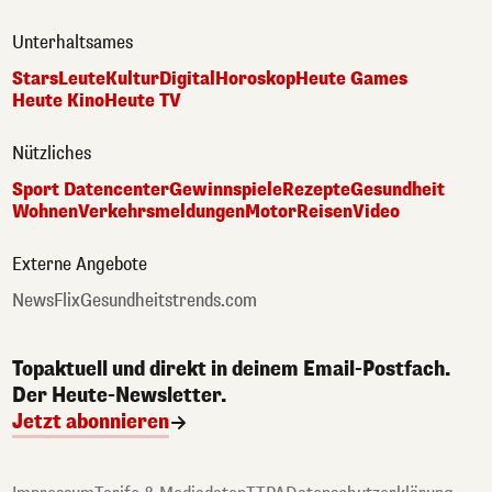
Unterhaltsames
Stars
Leute
Kultur
Digital
Horoskop
Heute Games
Heute Kino
Heute TV
Nützliches
Sport Datencenter
Gewinnspiele
Rezepte
Gesundheit
Wohnen
Verkehrsmeldungen
Motor
Reisen
Video
Externe Angebote
NewsFlix
Gesundheitstrends.com
Topaktuell und direkt in deinem Email-Postfach.
Der Heute-Newsletter.
Jetzt abonnieren