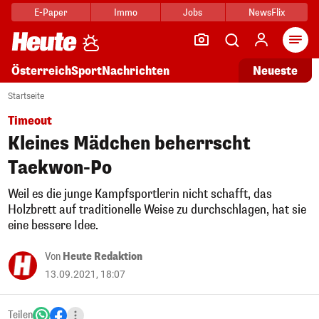
E-Paper
Immo
Jobs
NewsFlix
Arti
Österreich
Sport
Nachrichten
Neueste
Startseite
Timeout
Kleines Mädchen beherrscht
Taekwon-Po
Weil es die junge Kampfsportlerin nicht schafft, das
Holzbrett auf traditionelle Weise zu durchschlagen, hat sie
eine bessere Idee.
Von
Heute Redaktion
13.09.2021, 18:07
Teilen