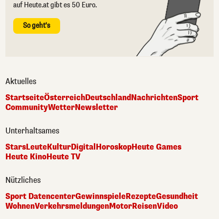
auf Heute.at gibt es 50 Euro.
So geht's
Aktuelles
Startseite
Österreich
Deutschland
Nachrichten
Sport
Community
Wetter
Newsletter
Unterhaltsames
Stars
Leute
Kultur
Digital
Horoskop
Heute Games
Heute Kino
Heute TV
Nützliches
Sport Datencenter
Gewinnspiele
Rezepte
Gesundheit
Wohnen
Verkehrsmeldungen
Motor
Reisen
Video