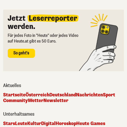
Jetzt
Leserreporter
werden.
Für jedes Foto in "Heute" oder jedes Video
auf Heute.at gibt es 50 Euro.
So geht's
Aktuelles
Startseite
Österreich
Deutschland
Nachrichten
Sport
Community
Wetter
Newsletter
Unterhaltsames
Stars
Leute
Kultur
Digital
Horoskop
Heute Games