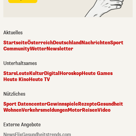
Aktuelles
Startseite
Österreich
Deutschland
Nachrichten
Sport
Community
Wetter
Newsletter
Unterhaltsames
Stars
Leute
Kultur
Digital
Horoskop
Heute Games
Heute Kino
Heute TV
Nützliches
Sport Datencenter
Gewinnspiele
Rezepte
Gesundheit
Wohnen
Verkehrsmeldungen
Motor
Reisen
Video
Externe Angebote
NewsFlix
Gesundheitstrends.com