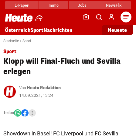
E-Paper
Immo
Jobs
NewsFlix
Arti
Österreich
Sport
Nachrichten
Neueste
Startseite
Sport
Sport
Klopp will Final-Fluch und Sevilla
erlegen
Von
Heute Redaktion
14.09.2021, 13:24
Teilen
Showdown in Basel! FC Liverpool und FC Sevilla