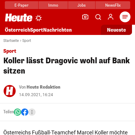
E-Paper
Immo
Jobs
NewsFlix
Arti
Österreich
Sport
Nachrichten
Neueste
Startseite
Sport
Sport
Koller lässt Dragovic wohl auf Bank
sitzen
Von
Heute Redaktion
14.09.2021, 16:24
Teilen
Österreichs Fußball-Teamchef Marcel Koller möchte