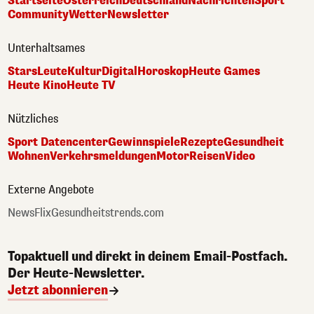
Startseite
Österreich
Deutschland
Nachrichten
Sport
Community
Wetter
Newsletter
Unterhaltsames
Stars
Leute
Kultur
Digital
Horoskop
Heute Games
Heute Kino
Heute TV
Nützliches
Sport Datencenter
Gewinnspiele
Rezepte
Gesundheit
Wohnen
Verkehrsmeldungen
Motor
Reisen
Video
Externe Angebote
NewsFlix
Gesundheitstrends.com
Topaktuell und direkt in deinem Email-Postfach.
Der Heute-Newsletter.
Jetzt abonnieren