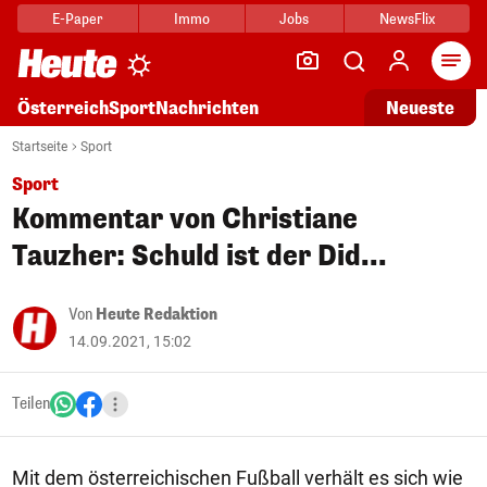
E-Paper
Immo
Jobs
NewsFlix
Arti
Österreich
Sport
Nachrichten
Neueste
Startseite
Sport
Sport
Kommentar von Christiane
Tauzher: Schuld ist der Did...
Von
Heute Redaktion
14.09.2021, 15:02
Teilen
Mit dem österreichischen Fußball verhält es sich wie