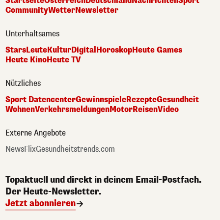
Startseite
Österreich
Deutschland
Nachrichten
Sport
Community
Wetter
Newsletter
Unterhaltsames
Stars
Leute
Kultur
Digital
Horoskop
Heute Games
Heute Kino
Heute TV
Nützliches
Sport Datencenter
Gewinnspiele
Rezepte
Gesundheit
Wohnen
Verkehrsmeldungen
Motor
Reisen
Video
Externe Angebote
NewsFlix
Gesundheitstrends.com
Topaktuell und direkt in deinem Email-Postfach.
Der Heute-Newsletter.
Jetzt abonnieren