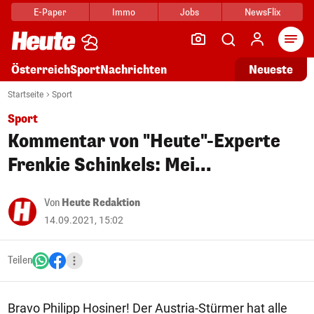
E-Paper
Immo
Jobs
NewsFlix
Arti
Österreich
Sport
Nachrichten
Neueste
Startseite
Sport
Sport
Kommentar von "Heute"-Experte
Frenkie Schinkels: Mei...
Von
Heute Redaktion
14.09.2021, 15:02
Teilen
Bravo Philipp Hosiner! Der Austria-Stürmer hat alle