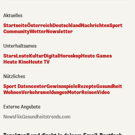
Aktuelles
Startseite
Österreich
Deutschland
Nachrichten
Sport
Community
Wetter
Newsletter
Unterhaltsames
Stars
Leute
Kultur
Digital
Horoskop
Heute Games
Heute Kino
Heute TV
Nützliches
Sport Datencenter
Gewinnspiele
Rezepte
Gesundheit
Wohnen
Verkehrsmeldungen
Motor
Reisen
Video
Externe Angebote
NewsFlix
Gesundheitstrends.com