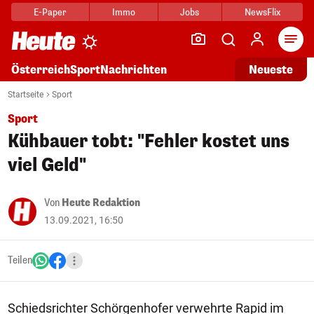
E-Paper
Immo
Jobs
NewsFlix
Arti
Österreich
Sport
Nachrichten
Neueste
Startseite
Sport
Sport
Kühbauer tobt: "Fehler kostet uns
viel Geld"
Von
Heute Redaktion
13.09.2021, 16:50
Teilen
Schiedsrichter Schörgenhofer verwehrte Rapid im