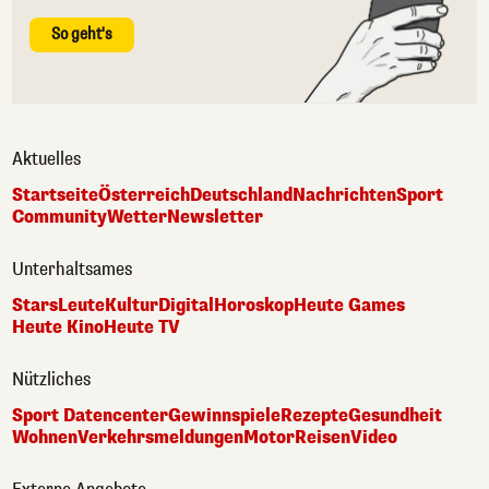
So geht's
Aktuelles
Startseite
Österreich
Deutschland
Nachrichten
Sport
Community
Wetter
Newsletter
Unterhaltsames
Stars
Leute
Kultur
Digital
Horoskop
Heute Games
Heute Kino
Heute TV
Nützliches
Sport Datencenter
Gewinnspiele
Rezepte
Gesundheit
Wohnen
Verkehrsmeldungen
Motor
Reisen
Video