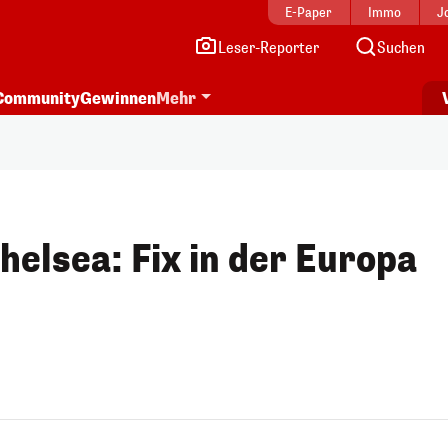
E-Paper
Immo
J
Leser-Reporter
Suchen
Community
Gewinnen
Mehr
helsea: Fix in der Europa