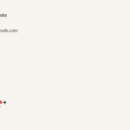
ote
ends.com
n