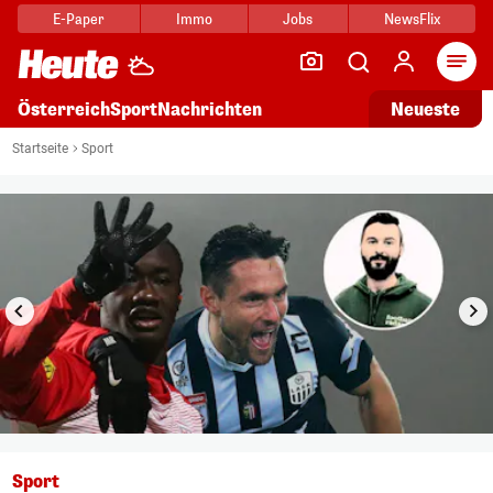
E-Paper
Immo
Jobs
NewsFlix
Arti
Österreich
Sport
Nachrichten
Neueste
i
1/13
Startseite
Sport
Sport