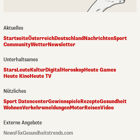
Aktuelles
Startseite
Österreich
Deutschland
Nachrichten
Sport
Community
Wetter
Newsletter
Unterhaltsames
Stars
Leute
Kultur
Digital
Horoskop
Heute Games
Heute Kino
Heute TV
Nützliches
Sport Datencenter
Gewinnspiele
Rezepte
Gesundheit
Wohnen
Verkehrsmeldungen
Motor
Reisen
Video
Externe Angebote
NewsFlix
Gesundheitstrends.com