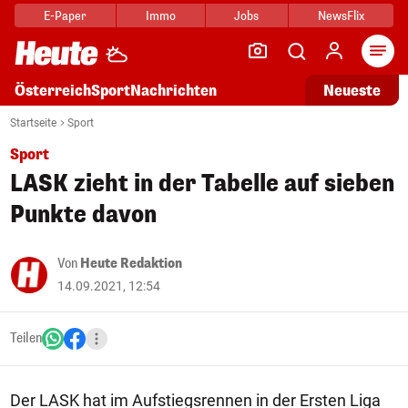
E-Paper
Immo
Jobs
NewsFlix
Arti
Österreich
Sport
Nachrichten
Neueste
Startseite
Sport
Sport
LASK zieht in der Tabelle auf sieben
Punkte davon
Von
Heute Redaktion
14.09.2021, 12:54
Teilen
Der LASK hat im Aufstiegsrennen in der Ersten Liga