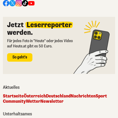
Jetzt
Leserreporter
werden.
Für jedes Foto in "Heute" oder jedes Video
auf Heute.at gibt es 50 Euro.
So geht's
Aktuelles
Startseite
Österreich
Deutschland
Nachrichten
Sport
Community
Wetter
Newsletter
Unterhaltsames