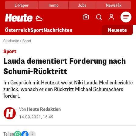
E-Paper
Immo
Jobs
NewsFlix
Arti
Österreich
Sport
Nachrichten
Neueste
Startseite
Sport
Sport
Lauda dementiert Forderung nach
Schumi-Rücktritt
Im Gespräch mit Heute.at weist Niki Lauda Medienberichte
zurück, wonach er den Rücktritt Michael Schumachers
fordert.
Von
Heute Redaktion
14.09.2021, 16:49
Teilen