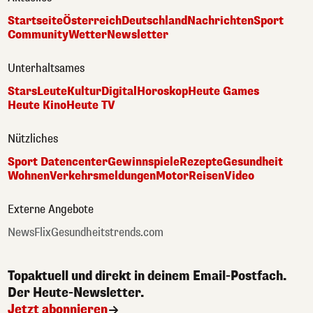
Startseite
Österreich
Deutschland
Nachrichten
Sport
Community
Wetter
Newsletter
Unterhaltsames
Stars
Leute
Kultur
Digital
Horoskop
Heute Games
Heute Kino
Heute TV
Nützliches
Sport Datencenter
Gewinnspiele
Rezepte
Gesundheit
Wohnen
Verkehrsmeldungen
Motor
Reisen
Video
Externe Angebote
NewsFlix
Gesundheitstrends.com
Topaktuell und direkt in deinem Email-Postfach.
Der Heute-Newsletter.
Jetzt abonnieren